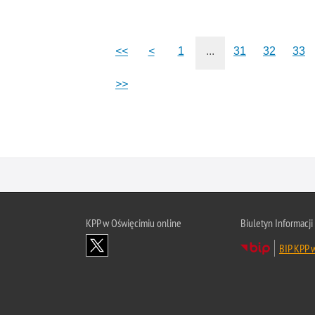
<<
<
1
...
31
32
33
>>
KPP w Oświęcimiu online
Biuletyn Informacji
BIP KPP 