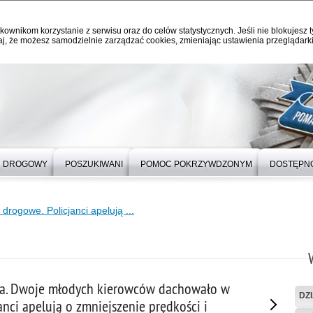
kownikom korzystanie z serwisu oraz do celów statystycznych. Jeśli nie blokujesz t
j, że możesz samodzielnie zarządzać cookies, zmieniając ustawienia przeglądarki
 DROGOWY
POSZUKIWANI
POMOC POKRZYWDZONYM
DOSTĘPN
drogowe. Policjanci apelują ...
ka. Dwoje młodych kierowców dachowało w
DZ
anci apelują o zmniejszenie prędkości i