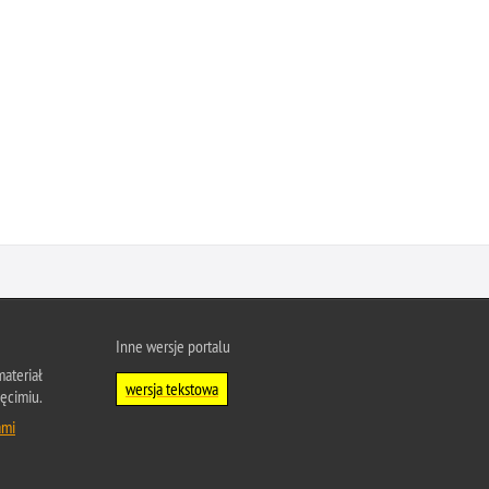
Inne wersje portalu
ateriał
wersja tekstowa
ęcimiu.
ami