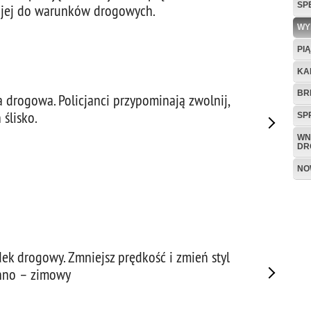
SP
 jej do warunków drogowych.
WY
PI
KA
BR
ja drogowa. Policjanci przypominają zwolnij,
ślisko.
SP
WN
DR
NO
ek drogowy. Zmniejsz prędkość i zmień styl
enno – zimowy