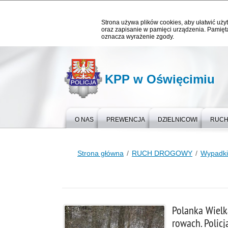
Strona używa plików cookies, aby ułatwić użyt
oraz zapisanie w pamięci urządzenia. Pamięta
oznacza wyrażenie zgody.
KPP w Oświęcimiu
O NAS
PREWENCJA
DZIELNICOWI
RUCH
Strona główna
RUCH DROGOWY
Wypadki 
Polanka Wiel
rowach. Policj