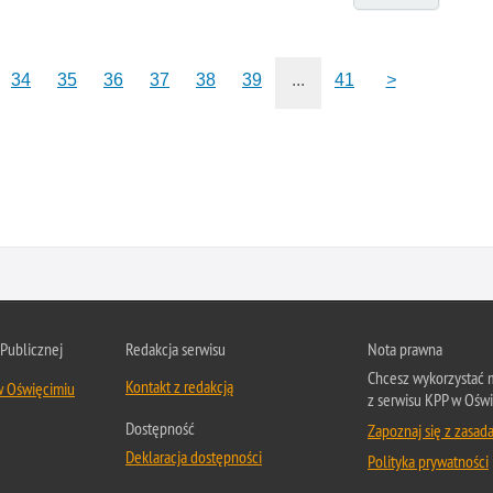
34
35
36
37
38
39
...
41
>
 Publicznej
Redakcja serwisu
Nota prawna
Chcesz wykorzystać m
Kontakt z redakcją
w Oświęcimiu
z serwisu KPP w Oświ
Dostępność
Zapoznaj się z zasad
Deklaracja dostępności
Polityka prywatności