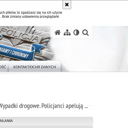
ych plików, to zgadzasz się na ich użycie
. Brak zmiany ustawienia przeglądarki
otwórz wysz
OŚĆ
KONTAKT/OCHR DANYCH
Wypadki drogowe. Policjanci apelują ...
IAŁANIA