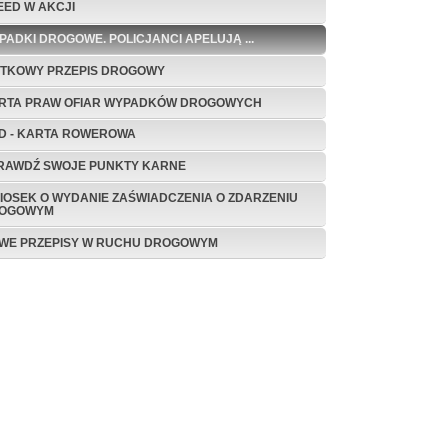
EED W AKCJI
PADKI DROGOWE. POLICJANCI APELUJĄ ...
ĄTKOWY PRZEPIS DROGOWY
RTA PRAW OFIAR WYPADKÓW DROGOWYCH
D - KARTA ROWEROWA
RAWDŹ SWOJE PUNKTY KARNE
IOSEK O WYDANIE ZAŚWIADCZENIA O ZDARZENIU
OGOWYM
WE PRZEPISY W RUCHU DROGOWYM