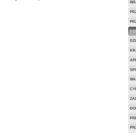
WA
PR
PR
DZ
DZ
KR
AP
SP
WA
CYK
ZA
DO
PR
PR