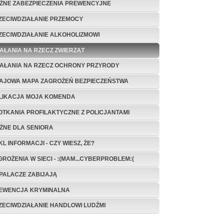
ŻNE ZABEZPIECZENIA PREWENCYJNE
ZECIWDZIAŁANIE PRZEMOCY
ZECIWDZIAŁANIE ALKOHOLIZMOWI
IAŁANIA NA RZECZ ZWIERZĄT
IAŁANIA NA RZECZ OCHRONY PRZYRODY
AJOWA MAPA ZAGROŻEŃ BEZPIECZEŃSTWA
LIKACJA MOJA KOMENDA
OTKANIA PROFILAKTYCZNE Z POLICJANTAMI
ŻNE DLA SENIORA
L INFORMACJI - CZY WIESZ, ŻE?
GROŻENIA W SIECI - :(MAM...CYBERPROBLEM:(
PALACZE ZABIJAJĄ
EWENCJA KRYMINALNA
ZECIWDZIAŁANIE HANDLOWI LUDŹMI