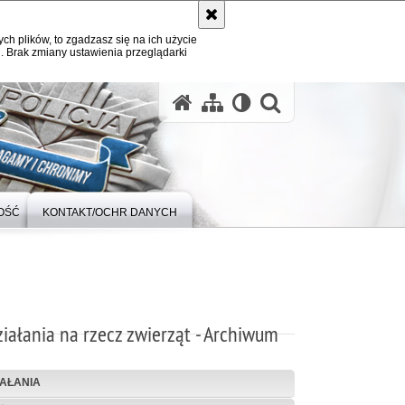
ych plików, to zgadzasz się na ich użycie
. Brak zmiany ustawienia przeglądarki
otwórz wysz
OŚĆ
KONTAKT/OCHR DANYCH
iałania na rzecz zwierząt - Archiwum
IAŁANIA