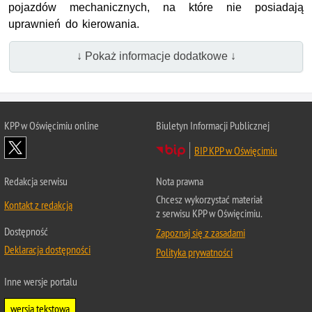
pojazdów mechanicznych, na które nie posiadają
uprawnień do kierowania.
↓ Pokaż informacje dodatkowe ↓
KPP w Oświęcimiu online
Biuletyn Informacji Publicznej
BIP KPP w Oświęcimiu
Redakcja serwisu
Nota prawna
Chcesz wykorzystać materiał
Kontakt z redakcją
z serwisu KPP w Oświęcimiu.
Dostępność
Zapoznaj się z zasadami
Deklaracja dostępności
Polityka prywatności
Inne wersje portalu
wersja tekstowa