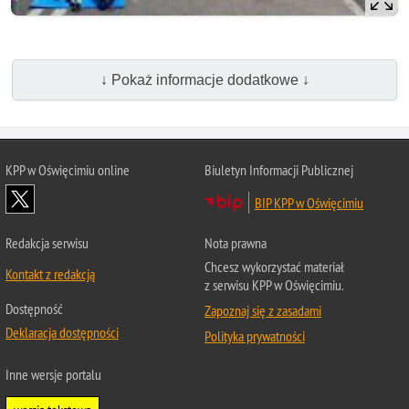
↓ Pokaż informacje dodatkowe ↓
KPP w Oświęcimiu online
Biuletyn Informacji Publicznej
BIP KPP w Oświęcimiu
Redakcja serwisu
Nota prawna
Chcesz wykorzystać materiał
Kontakt z redakcją
z serwisu KPP w Oświęcimiu.
Dostępność
Zapoznaj się z zasadami
Deklaracja dostępności
Polityka prywatności
Inne wersje portalu