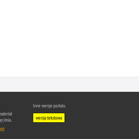
Inne wersje portalu
ateriał
wersja tekstowa
ęcimiu.
ami