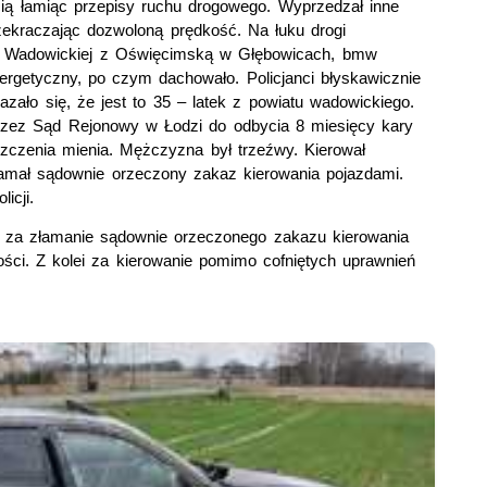
ią łamiąc przepisy ruchu drogowego. Wyprzedzał inne
zekraczając dozwoloną prędkość. Na łuku drogi
cy Wadowickiej z Oświęcimską w Głębowicach, bmw
ergetyczny, po czym dachowało. Policjanci błyskawicznie
kazało się, że jest to 35 – latek z powiatu wadowickiego.
zez Sąd Rejonowy w Łodzi do odbycia 8 miesięcy kary
zczenia mienia. Mężczyzna był trzeźwy. Kierował
amał sądownie orzeczony zakaz kierowania pojazdami.
icji.
az za złamanie sądownie orzeczonego zakazu kierowania
ości. Z kolei za kierowanie pomimo cofniętych uprawnień