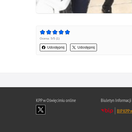
Ocena: 5/5 (1)
Udostępnij
Udostępnij
KPP w Oświęcimiu online
Biuletyn Informacji
BIP KPP 