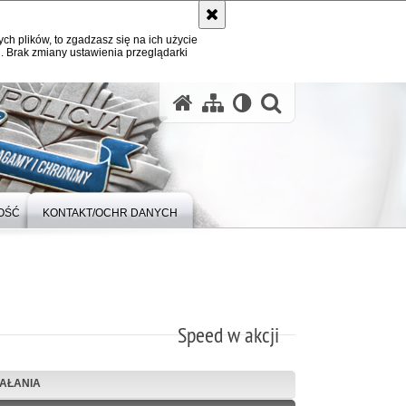
ych plików, to zgadzasz się na ich użycie
. Brak zmiany ustawienia przeglądarki
otwórz wysz
OŚĆ
KONTAKT/OCHR DANYCH
Speed w akcji
IAŁANIA