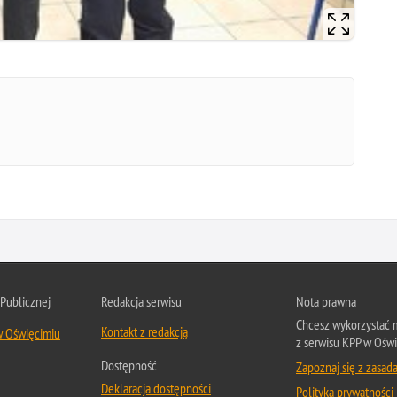
 Publicznej
Redakcja serwisu
Nota prawna
Chcesz wykorzystać m
Kontakt z redakcją
w Oświęcimiu
z serwisu KPP w Oświ
Dostępność
Zapoznaj się z zasad
Deklaracja dostępności
Polityka prywatności