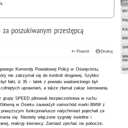
SP
m.
WY
PI
D za poszukiwanym przestępcą
KA
BR
SP
Powrót
Drukuj
WN
DR
gowego Komendy Powiatowej Policji w Oświęcimiu,
NO
óry nie zatrzymał się do kontroli drogowej. Szybko
był fakt, iż 35 – latek z powiatu wadowickiego był
ofniętych uprawnień, a także złamał zakaz kierowania.
i z grupy SPEED pilnowali bezpieczeństwa w ruchu
cą Główną w Osieku zauważyli samochód marki BMW z
powyższym funkcjonariusze natychmiast pojechali za
ania się. Niestety włączone sygnały świetlne i
anej, reakcję kierowcy. Zamiast zjechać na pobocze,