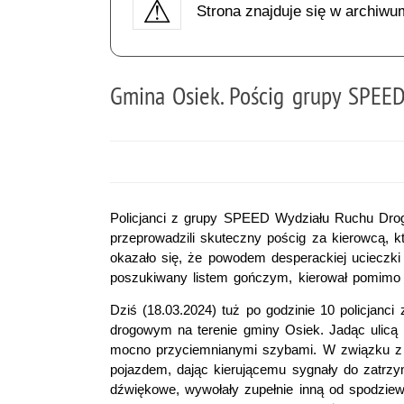
Strona znajduje się w archiwu
Gmina Osiek. Pościg grupy SPEE
Policjanci z grupy SPEED Wydziału Ruchu Dro
przeprowadzili skuteczny pościg za kierowcą, kt
okazało się, że powodem desperackiej ucieczki 
poszukiwany listem gończym, kierował pomimo c
Dziś (18.03.2024) tuż po godzinie 10 policjanc
drogowym na terenie gminy Osiek. Jadąc uli
mocno przyciemnianymi szybami. W związku z 
pojazdem, dając kierującemu sygnały do zatrzym
dźwiękowe, wywołały zupełnie inną od spodziew