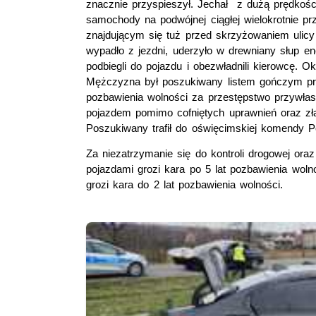
znacznie przyspieszył. Jechał z dużą prędkośc
samochody na podwójnej ciągłej wielokrotnie pr
znajdującym się tuż przed skrzyżowaniem uli
wypadło z jezdni, uderzyło w drewniany słup en
podbiegli do pojazdu i obezwładnili kierowcę. O
Mężczyzna był poszukiwany listem gończym pr
pozbawienia wolności za przestępstwo przywłas
pojazdem pomimo cofniętych uprawnień oraz zł
Poszukiwany trafił do oświęcimskiej komendy Pol
Za niezatrzymanie się do kontroli drogowej or
pojazdami grozi kara po 5 lat pozbawienia woln
grozi kara do 2 lat pozbawienia wolności.