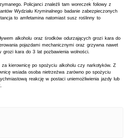
ymanego. Policjanci znaleźli tam woreczek foliowy z
jantów Wydziału Kryminalnego badanie zabezpieczonych
ancja to amfetamina natomiast susz roślinny to
ywem alkoholu oraz środków odurzających grozi kara do
z kierowania pojazdami mechanicznymi oraz grzywna nawet
 grozi kara do 3 lat pozbawienia wolności.
i za kierownicę po spożyciu alkoholu czy narkotyków. Z
rownicę wsiada osoba nietrzeźwa zarówno po spożyciu
ychmiastową reakcję w postaci uniemożliwienia jazdy lub
.