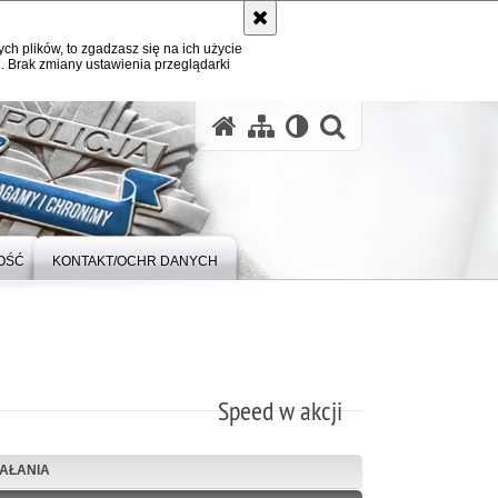
ych plików, to zgadzasz się na ich użycie
. Brak zmiany ustawienia przeglądarki
otwórz wysz
OŚĆ
KONTAKT/OCHR DANYCH
Speed w akcji
IAŁANIA