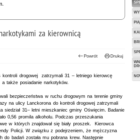
SP
m.
WY
PI
narkotykami za kierownicą
KA
BR
SP
Powrót
Drukuj
WN
DR
 kontroli drogowej zatrzymali 31 – letniego kierowcę
NO
, a także posiadanie narkotyków.
lnowali bezpieczeństwa w ruchu drogowym na terenie gminy
zy na ulicy Lanckorona do kontroli drogowej zatrzymali
 siedział 31– letni mieszkaniec gminy Oświęcim. Badanie
ało 0,56 promila alkoholu. Podczas przeszukania
iowe w których znajdował się biały proszek. Kierowca
mendy Policji. W związku z podejrzeniem, że mężczyzna
h do badań została mu pobrana krew. Następnie