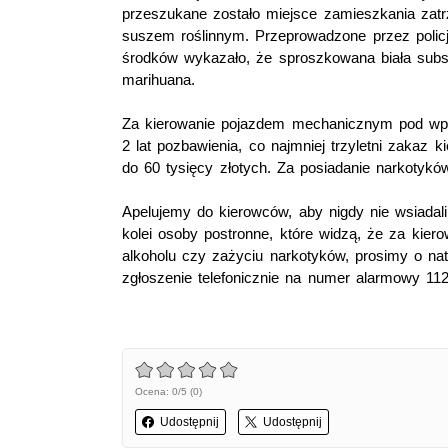
przeszukane zostało miejsce zamieszkania zatrz
suszem roślinnym. Przeprowadzone przez polic
środków wykazało, że sproszkowana biała subst
marihuana.
Za kierowanie pojazdem mechanicznym pod wpł
2 lat pozbawienia, co najmniej trzyletni zaka
do 60 tysięcy złotych. Za posiadanie narkotyków
Apelujemy do kierowców, aby nigdy nie wsiadal
kolei osoby postronne, które widzą, że za kie
alkoholu czy zażyciu narkotyków, prosimy o nat
zgłoszenie telefonicznie na numer alarmowy 112
Ocena: 0/5 (0)
Udostępnij
Udostępnij