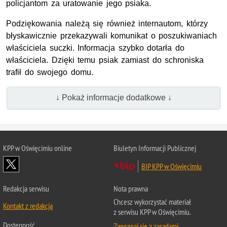
policjantom za uratowanie jego psiaka.
Podziękowania należą się również internautom, którzy
błyskawicznie przekazywali komunikat o poszukiwaniach
właściciela suczki. Informacja szybko dotarła do
właściciela. Dzięki temu psiak zamiast do schroniska
trafił do swojego domu.
↓ Pokaż informacje dodatkowe ↓
KPP w Oświęcimiu online
Biuletyn Informacji Publicznej
BIP KPP w Oświęcimiu
Redakcja serwisu
Nota prawna
Chcesz wykorzystać materiał
Kontakt z redakcją
z serwisu KPP w Oświęcimiu.
Dostępność
Zapoznaj się z zasadami