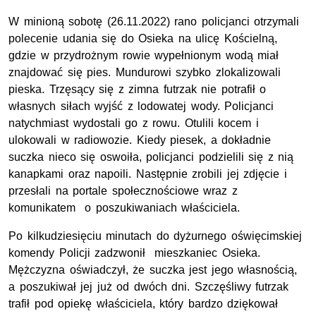
W minioną sobotę (26.11.2022) rano policjanci otrzymali
polecenie udania się do Osieka na ulicę Kościelną,
gdzie w przydrożnym rowie wypełnionym wodą miał
znajdować się pies. Mundurowi szybko zlokalizowali
pieska. Trzęsący się z zimna futrzak nie potrafił o
własnych siłach wyjść z lodowatej wody. Policjanci
natychmiast wydostali go z rowu. Otulili kocem i
ulokowali w radiowozie. Kiedy piesek, a dokładnie
suczka nieco się oswoiła, policjanci podzielili się z nią
kanapkami oraz napoili. Następnie zrobili jej zdjęcie i
przesłali na portale społecznościowe wraz z
komunikatem o poszukiwaniach właściciela.
Po kilkudziesięciu minutach do dyżurnego oświęcimskiej
komendy Policji zadzwonił mieszkaniec Osieka.
Mężczyzna oświadczył, że suczka jest jego własnością,
a poszukiwał jej już od dwóch dni. Szczęśliwy futrzak
trafił pod opiekę właściciela, który bardzo dziękował