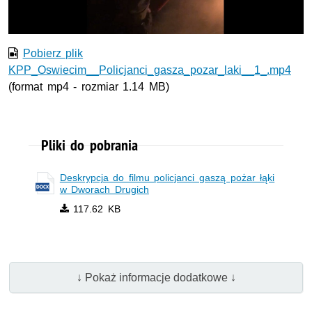
Pobierz plik
KPP_Oswiecim__Policjanci_gasza_pozar_laki__1_.mp4
(format mp4 - rozmiar 1.14 MB)
Pliki do pobrania
Deskrypcja do filmu policjanci gaszą pożar łąki
w Dworach Drugich
117.62 KB
↓ Pokaż informacje dodatkowe ↓