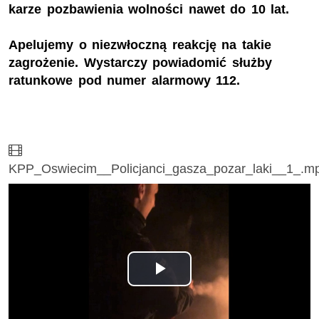
karze pozbawienia wolności nawet do 10 lat.
Apelujemy o niezwłoczną reakcję na takie
zagrożenie. Wystarczy powiadomić służby
ratunkowe pod numer alarmowy 112.
Film
KPP_Oswiecim__Policjanci_gasza_pozar_laki__1_.m
Odtwórz
wideo