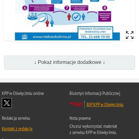
↓ Pokaż informacje dodatkowe ↓
KPP w Oświęcimiu online
Biuletyn Informacji Publicznej
BIP KPP w Oświęcimiu
Redakcja serwisu
Nota prawna
Chcesz wykorzystać materiał
Kontakt z redakcją
z serwisu KPP w Oświęcimiu.