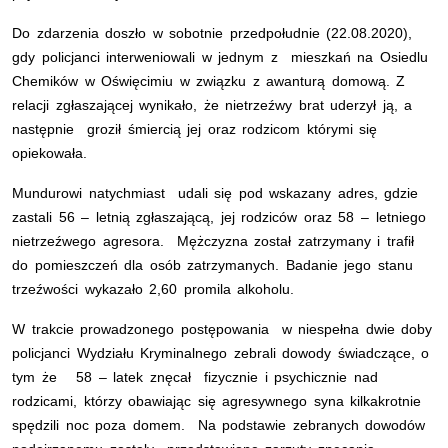
Do zdarzenia doszło w sobotnie przedpołudnie (22.08.2020),
gdy policjanci interweniowali w jednym z mieszkań na Osiedlu
Chemików w Oświęcimiu w związku z awanturą domową. Z
relacji zgłaszającej wynikało, że nietrzeźwy brat uderzył ją, a
następnie groził śmiercią jej oraz rodzicom którymi się
opiekowała.
Mundurowi natychmiast udali się pod wskazany adres, gdzie
zastali 56 – letnią zgłaszającą, jej rodziców oraz 58 – letniego
nietrzeźwego agresora. Mężczyzna został zatrzymany i trafił
do pomieszczeń dla osób zatrzymanych. Badanie jego stanu
trzeźwości wykazało 2,60 promila alkoholu.
W trakcie prowadzonego postępowania w niespełna dwie doby
policjanci Wydziału Kryminalnego zebrali dowody świadczące, o
tym że 58 – latek znęcał fizycznie i psychicznie nad
rodzicami, którzy obawiając się agresywnego syna kilkakrotnie
spędzili noc poza domem. Na podstawie zebranych dowodów