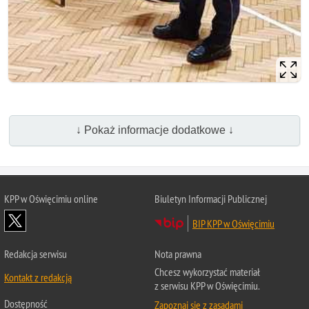
↓ Pokaż informacje dodatkowe ↓
KPP w Oświęcimiu online
Biuletyn Informacji Publicznej
BIP KPP w Oświęcimiu
Redakcja serwisu
Nota prawna
Chcesz wykorzystać materiał
Kontakt z redakcją
z serwisu KPP w Oświęcimiu.
Dostępność
Zapoznaj się z zasadami