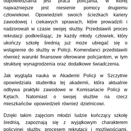
odpowiedzialna jest praca policjanta, w której
najważniejsze jest niesienie pomocy drugiemu
człowiekowi. Opowiedzieli swoich ścieżkach kariery
zawodowej i ciekawych sprawach, które prowadzili i
nadzorowali w czasie swojej służby. Przedstawili proces
rekrutacji podkreślając, że każdy młody człowiek, który
ukończy szkołę średnią już może ubiegać się o
wstąpienie do służby w Policji. Komendanci przedstawili
również warunki finansowe oferowane policjantom, w tym
strukturę wynagrodzenia oraz dodatkowe świadczenia.
Jak wygląda nauka w Akademii Policji w Szczytnie
opowiedziała studentka tej akademii, która aktualnie
odbywa praktyki zawodowe w Komisariacie Policji w
Kętach. Natomiast o swojej służbie na rzecz
mieszkańców opowiedzieli również dzielnicowi.
Dzięki takim zajęciom młodzi ludzie kończący szkołę
średnią, zapoznają się z wyjątkowym charakterem
policyjnej służby, procesem rekrutacji i możliwościami,