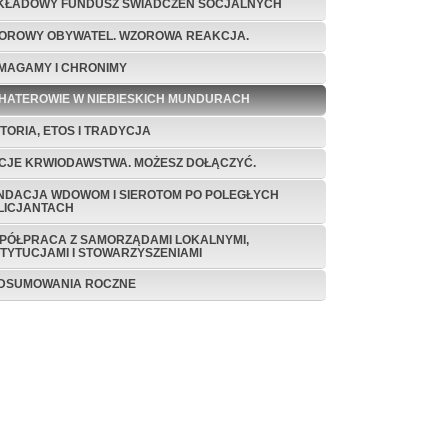
KŁADOWY FUNDUSZ ŚWIADCZEŃ SOCJALNYCH
OROWY OBYWATEL. WZOROWA REAKCJA.
MAGAMY I CHRONIMY
HATEROWIE W NIEBIESKICH MUNDURACH
STORIA, ETOS I TRADYCJA
CJE KRWIODAWSTWA. MOŻESZ DOŁĄCZYĆ.
NDACJA WDOWOM I SIEROTOM PO POLEGŁYCH
LICJANTACH
PÓŁPRACA Z SAMORZĄDAMI LOKALNYMI,
STYTUCJAMI I STOWARZYSZENIAMI
DSUMOWANIA ROCZNE