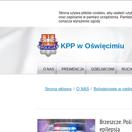
Strona używa plików cookies, aby ułatwić użyt
oraz zapisanie w pamięci urządzenia. Pamięta
oznacza wyrażenie zgody.
KPP w Oświęcimiu
O NAS
PREWENCJA
DZIELNICOWI
RUCH
Strona główna
O NAS
Bohaterowie w nieb
Brzeszcze. Pol
epilepsją