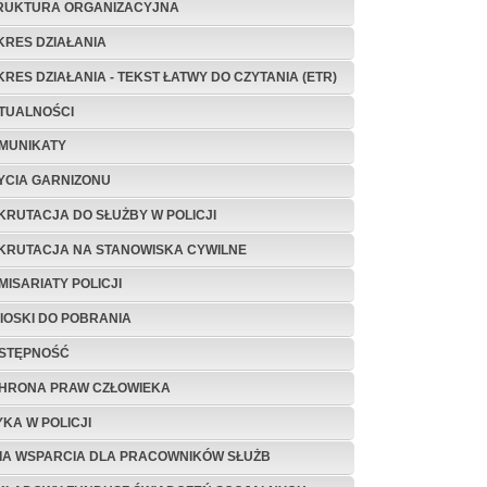
RUKTURA ORGANIZACYJNA
KRES DZIAŁANIA
KRES DZIAŁANIA - TEKST ŁATWY DO CZYTANIA (ETR)
TUALNOŚCI
MUNIKATY
ŻYCIA GARNIZONU
KRUTACJA DO SŁUŻBY W POLICJI
KRUTACJA NA STANOWISKA CYWILNE
MISARIATY POLICJI
IOSKI DO POBRANIA
STĘPNOŚĆ
HRONA PRAW CZŁOWIEKA
YKA W POLICJI
NIA WSPARCIA DLA PRACOWNIKÓW SŁUŻB