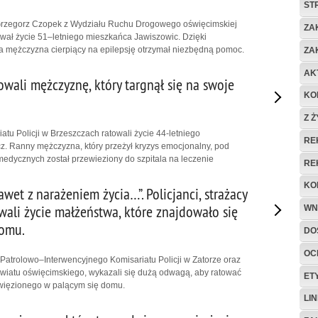
ST
Grzegorz Czopek z Wydziału Ruchu Drogowego oświęcimskiej
ZA
ował życie 51–letniego mieszkańca Jawiszowic. Dzięki
nta mężczyzna cierpiący na epilepsję otrzymał niezbędną pomoc.
ZA
AK
owali mężczyznę, który targnął się na swoje
KO
Z 
iatu Policji w Brzeszczach ratowali życie 44-letniego
RE
. Ranny mężczyzna, który przeżył kryzys emocjonalny, pod
edycznych został przewieziony do szpitala na leczenie
RE
KO
awet z narażeniem życia…”. Policjanci, strażacy
owali życie małżeństwa, które znajdowało się
WN
omu.
DO
OC
 Patrolowo–Interwencyjnego Komisariatu Policji w Zatorze oraz
wiatu oświęcimskiego, wykazali się dużą odwagą, aby ratować
ET
więzionego w palącym się domu.
LI