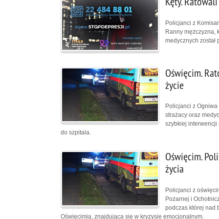
Kęty. Ratowali
Policjanci z Komisar
Ranny mężczyzna, kt
medycznych został p
Oświęcim. Rato
życie
Policjanci z Ogniwa
strażacy oraz medyc
szybkiej interwencji
do szpitala.
Oświęcim. Poli
życia
Policjanci z oświęc
Pożarnej i Ochotnicz
podczas której nad 
Oświęcimia, znajdująca się w kryzysie emocjonalnym.