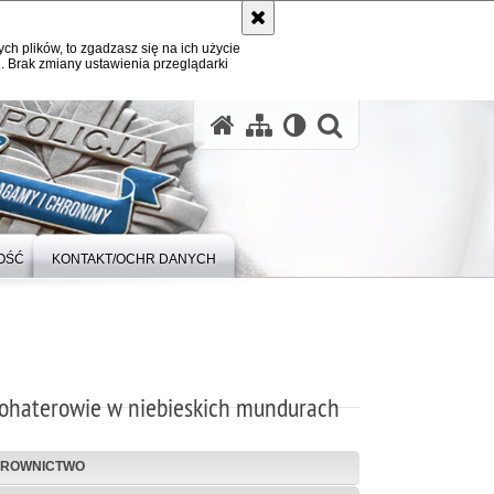
ych plików, to zgadzasz się na ich użycie
. Brak zmiany ustawienia przeglądarki
otwórz wysz
OŚĆ
KONTAKT/OCHR DANYCH
ohaterowie w niebieskich mundurach
EROWNICTWO