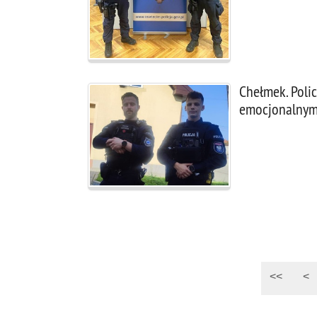
Chełmek. Polic
emocjonalny
<<
<