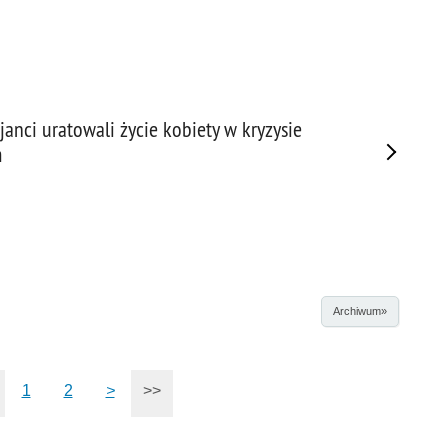
janci uratowali życie kobiety w kryzysie
m
Archiwum»
1
2
>
>>