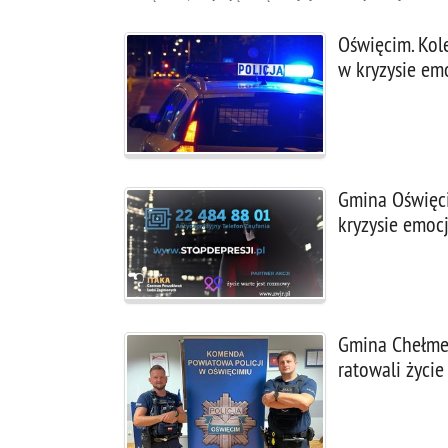
Oświęcim. Kol
w kryzysie em
Gmina Oświęcim
kryzysie emoc
Gmina Chełmek.
ratowali życi