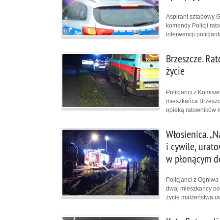
Aspirant sztabowy 
komendy Policji rat
interwencji policja
Brzeszcze. Rat
życie
Policjanci z Komisar
mieszkańca Brzeszcz
opieką ratowników m
Włosienica. „N
i cywile, urat
w płonącym d
Policjanci z Ogniwa
dwaj mieszkańcy po
życie małżeństwa u