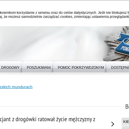
kownikom korzystanie z serwisu oraz do celów statystycznych. Jeśli nie blokujesz t
j, że możesz samodzielnie zarządzać cookies, zmieniając ustawienia przeglądarki
 DROGOWY
POSZUKIWANI
POMOC POKRZYWDZONYM
DOSTĘPN
ieskich mundurach
B
icjant z drogówki ratował życie mężczyzny z
KI