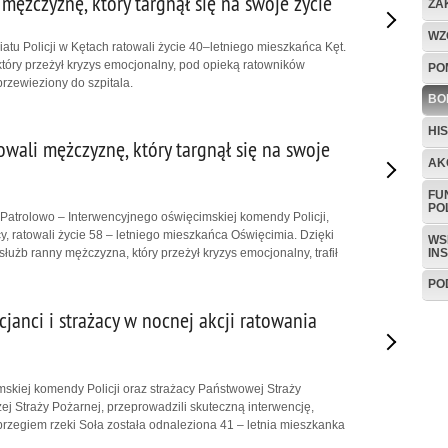
 mężczyznę, który targnął się na swoje życie
ZA
WZ
iatu Policji w Kętach ratowali życie 40–letniego mieszkańca Kęt.
óry przeżył kryzys emocjonalny, pod opieką ratowników
PO
rzewieziony do szpitala.
BO
HI
wali mężczyznę, który targnął się na swoje
AK
FU
PO
 Patrolowo – Interwencyjnego oświęcimskiej komendy Policji,
y, ratowali życie 58 – letniego mieszkańca Oświęcimia. Dzięki
WS
IN
 służb ranny mężczyzna, który przeżył kryzys emocjonalny, trafił
PO
cjanci i strażacy w nocnej akcji ratowania
imskiej komendy Policji oraz strażacy Państwowej Straży
ej Straży Pożarnej, przeprowadzili skuteczną interwencję,
brzegiem rzeki Soła została odnaleziona 41 – letnia mieszkanka