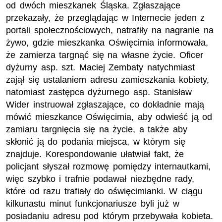
od dwóch mieszkanek Śląska. Zgłaszające
przekazały, że przeglądając w Internecie jeden z
portali społecznościowych, natrafiły na nagranie na
żywo, gdzie mieszkanka Oświęcimia informowała,
że zamierza targnąć się na własne życie. Oficer
dyżurny asp. szt. Maciej Zembaty natychmiast
zajął się ustalaniem adresu zamieszkania kobiety,
natomiast zastępca dyżurnego asp. Stanisław
Wider instruował zgłaszające, co dokładnie mają
mówić mieszkance Oświęcimia, aby odwieść ją od
zamiaru targnięcia się na życie, a także aby
skłonić ją do podania miejsca, w którym się
znajduje. Korespondowanie ułatwiał fakt, że
policjant słyszał rozmowę pomiędzy internautkami,
więc szybko i trafnie podawał niezbędne rady,
które od razu trafiały do oświęcimianki. W ciągu
kilkunastu minut funkcjonariusze byli już w
posiadaniu adresu pod którym przebywała kobieta.