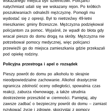
wskazanego miejsca byli dzielnicowi. Policjanci
natychmiast udali się we wskazany rejon. Po krótkich
poszukiwaniach odnaleźli mężczyznę. Pomogli mu
wydostać się z opresji. Był to nietrzeźwy 49-letni
mieszkaniec gminy Brzeszcze. Mężczyzna podziękował
policjantom za pomoc. Wyjaśnił, że wpadł do błota gdy
wracał pieszo do domu drogą na skróty. Mężczyzna nie
potrzebował pomocy medycznej, więc policjanci
przewieźli go do miejsca zamieszkania gdzie przekazali
pod opiekę rodziny.
Policyjna przestroga i apel o rozsądek
Pieszy powrót do domu po alkoholu to skrajnie
nieodpowiedzialne zachowanie. Alkohol drastycznie
ogranicza zdolność oceny odległości, spowalnia czas
reakcji, zaburza równowagę, a także utrudnia
dostrzeżenie przeszkód w ciemności. Pamiętaj, aby
zawsze zadbać o bezpieczny powrót do domu – zamiast
ryzykować życie i zdrowie, skorzystaj z pomocy