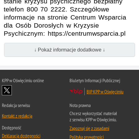
stanie kryzysu psychicznego bezpłatny
telefon 800 70 2222. Szczegółowe
informacje na stronie Centrum Wsparcia
dla Osób Dorosłych w Kryzysie
Psychicznym: https://centrumwsparcia.pl
↓ Pokaż informacje dodatkowe ↓
KPP w Oświęcimiu online
Biuletyn Informacji Publicznej
BIP KPP w Oświęcimiu
Redakcja serwisu
Nota prawna
Chcesz wykorzystać materiał
Kontakt z redakcją
z serwisu KPP w Oświęcimiu.
Dostępność
Zapoznaj się z zasadami
Deklaracja dostępności
Polityka prywatności