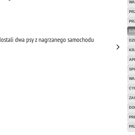
WA
PR
PR
DZ
dostali dwa psy z nagrzanego samochodu
DZ
KR
AP
SP
WA
CYK
ZA
DO
PR
PR