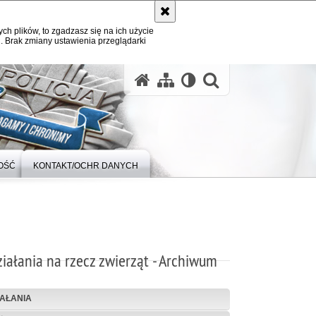
ych plików, to zgadzasz się na ich użycie
. Brak zmiany ustawienia przeglądarki
otwórz wysz
OŚĆ
KONTAKT/OCHR DANYCH
iałania na rzecz zwierząt - Archiwum
IAŁANIA