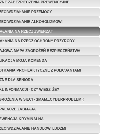
ŻNE ZABEZPIECZENIA PREWENCYJNE
ZECIWDZIAŁANIE PRZEMOCY
ZECIWDZIAŁANIE ALKOHOLIZMOWI
IAŁANIA NA RZECZ ZWIERZĄT
IAŁANIA NA RZECZ OCHRONY PRZYRODY
AJOWA MAPA ZAGROŻEŃ BEZPIECZEŃSTWA
LIKACJA MOJA KOMENDA
OTKANIA PROFILAKTYCZNE Z POLICJANTAMI
ŻNE DLA SENIORA
L INFORMACJI - CZY WIESZ, ŻE?
GROŻENIA W SIECI - :(MAM...CYBERPROBLEM:(
PALACZE ZABIJAJĄ
EWENCJA KRYMINALNA
ZECIWDZIAŁANIE HANDLOWI LUDŹMI