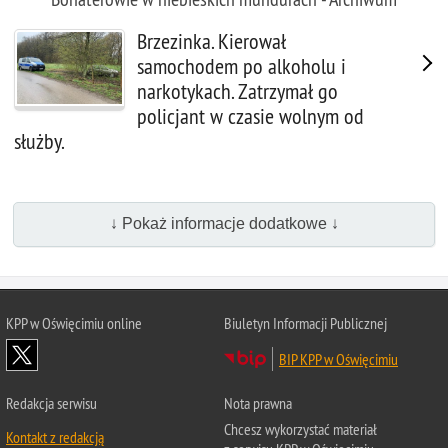
Brzezinka. Kierował
samochodem po alkoholu i
narkotykach. Zatrzymał go
policjant w czasie wolnym od
służby.
↓ Pokaż informacje dodatkowe ↓
KPP w Oświęcimiu online
Biuletyn Informacji Publicznej
BIP KPP w Oświęcimiu
Redakcja serwisu
Nota prawna
Chcesz wykorzystać materiał
Kontakt z redakcją