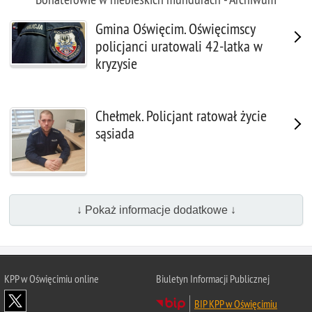
Gmina Oświęcim. Oświęcimscy
policjanci uratowali 42-latka w
kryzysie
Chełmek. Policjant ratował życie
sąsiada
↓ Pokaż informacje dodatkowe ↓
KPP w Oświęcimiu online
Biuletyn Informacji Publicznej
BIP KPP w Oświęcimiu